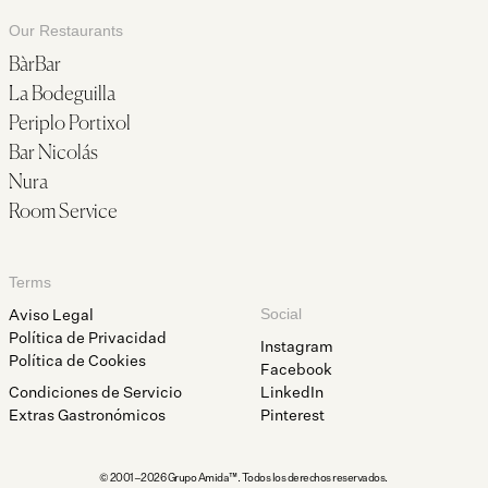
Our Restaurants
BàrBar
La Bodeguilla
Periplo Portixol
Bar Nicolás
Nura
Room Service
Terms
Aviso Legal
Social
Política de Privacidad
Instagram
Política de Cookies
Facebook
Condiciones de Servicio
LinkedIn
Extras Gastronómicos
Pinterest
© 2001–2026 Grupo Amida™. Todos los derechos reservados.