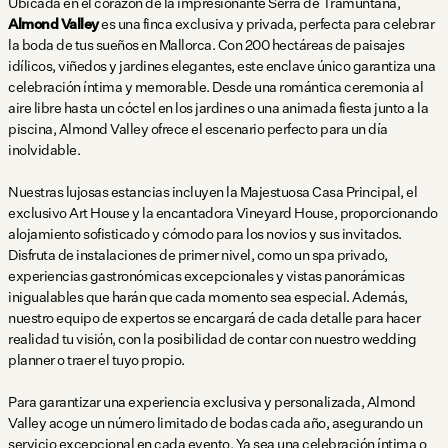
Ubicada en el corazón de la impresionante Serra de Tramuntana,
Almond Valley
es una finca exclusiva y privada, perfecta para celebrar
la boda de tus sueños en Mallorca. Con 200 hectáreas de paisajes
idílicos, viñedos y jardines elegantes, este enclave único garantiza una
celebración íntima y memorable. Desde una romántica ceremonia al
aire libre hasta un cóctel en los jardines o una animada fiesta junto a la
piscina, Almond Valley ofrece el escenario perfecto para un día
inolvidable.
Nuestras lujosas estancias incluyen la Majestuosa Casa Principal, el
exclusivo Art House y la encantadora Vineyard House, proporcionando
alojamiento sofisticado y cómodo para los novios y sus invitados.
Disfruta de instalaciones de primer nivel, como un spa privado,
experiencias gastronómicas excepcionales y vistas panorámicas
inigualables que harán que cada momento sea especial. Además,
nuestro equipo de expertos se encargará de cada detalle para hacer
realidad tu visión, con la posibilidad de contar con nuestro wedding
planner o traer el tuyo propio.
Para garantizar una experiencia exclusiva y personalizada, Almond
Valley acoge un número limitado de bodas cada año, asegurando un
servicio excepcional en cada evento. Ya sea una celebración íntima o