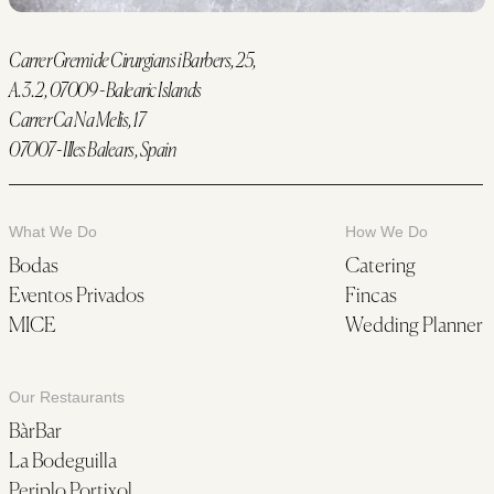
Carrer Gremi de Cirurgians i Barbers, 25,
A.3.2, 07009 - Balearic Islands
Carrer Ca Na Melis, 17
07007 - Illes Balears, Spain
What We Do
How We Do
Bodas
Catering
Eventos Privados
Fincas
MICE
Wedding Planner
Our Restaurants
BàrBar
La Bodeguilla
Periplo Portixol