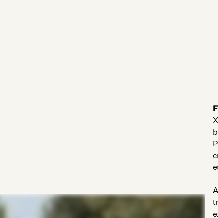
F
X
b
P
c
e
A
t
e