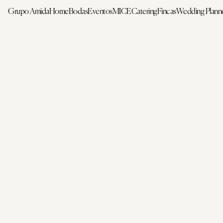
Grupo Amida
Home
Bodas
Eventos
MICE
Catering
Fincas
Wedding Plann