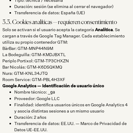
Tipo: técnica / necesaria
Duración: sesión (se elimina al cerrar el navegador)
Transferencia de datos: España (UE)
3.3. Cookies analíticas — requieren consentimiento
Solo se activan si el usuario acepta la categoría
Analítica
. Se
cargan a través de Google Tag Manager. Cada establecimiento
utiliza su propio contenedor GTM:
BàrBar: GTM-MNP44N9M
La Bodeguilla: GTM-KMDJBXTL
Periplo Portixol: GTM-TP3CHXZN
Bar Nicolás: GTM-K6DSQKMQ
Nura: GTM-KNL34JTQ
Room Service: GTM-PBL4H3XF
Google Analytics — Identificación de usuario único
Nombre técnico:
_ga
Proveedor: Google LLC
Finalidad: identifica usuarios únicos en Google Analytics 4
y asocia distintas sesiones a un mismo usuario
Duración: 2 años
Transferencia de datos: EE.UU. — Marco de Privacidad de
Datos UE-EE.UU.